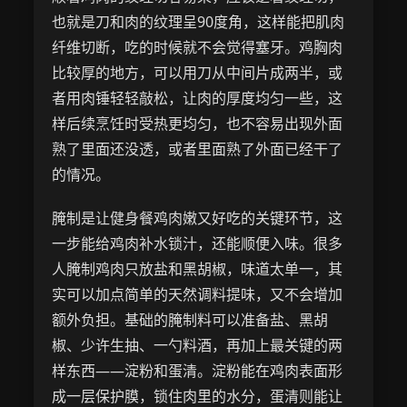
也就是刀和肉的纹理呈90度角，这样能把肌肉
纤维切断，吃的时候就不会觉得塞牙。鸡胸肉
比较厚的地方，可以用刀从中间片成两半，或
者用肉锤轻轻敲松，让肉的厚度均匀一些，这
样后续烹饪时受热更均匀，也不容易出现外面
熟了里面还没透，或者里面熟了外面已经干了
的情况。
腌制是让健身餐鸡肉嫩又好吃的关键环节，这
一步能给鸡肉补水锁汁，还能顺便入味。很多
人腌制鸡肉只放盐和黑胡椒，味道太单一，其
实可以加点简单的天然调料提味，又不会增加
额外负担。基础的腌制料可以准备盐、黑胡
椒、少许生抽、一勺料酒，再加上最关键的两
样东西——淀粉和蛋清。淀粉能在鸡肉表面形
成一层保护膜，锁住肉里的水分，蛋清则能让