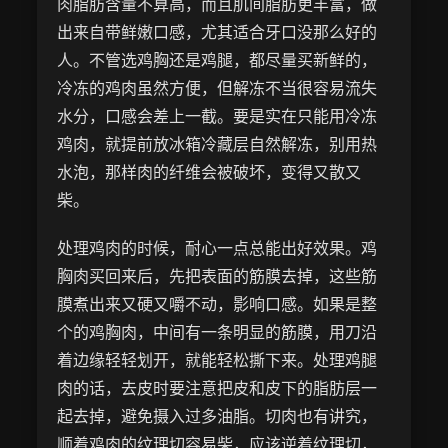
肉脂肪含量不算高，而且肌间脂肪更丰富，做
出来自带鲜嫩口感，尤其适合牙口没那么好的
人。不管选鸡胸还是鸡腿，都尽量买新鲜的，
冷冻的鸡肉虽然方便，但解冻不当很容易流失
水分，口感会差上一截。要是实在只能用冷冻
鸡肉，就提前放冰箱冷藏层自然解冻，别用热
水泡，那样肉的纤维会被破坏，变得又散又
柴。
处理鸡肉的时候，耐心一点总能出好效果。鸡
胸肉买回来后，先把表面的筋膜去掉，这些筋
膜煮出来又硬又嚼不动，影响口感。如果是整
个的鸡胸肉，中间有一条明显的筋膜，用刀沿
着边缘轻轻划开，就能轻松撕下来。处理鸡腿
肉的话，去皮时要注意把皮和皮下的脂肪层一
起去掉，避免摄入过多油脂。切肉也有讲究，
顺着鸡肉的纹理切容易柴，应该逆着纹理切，