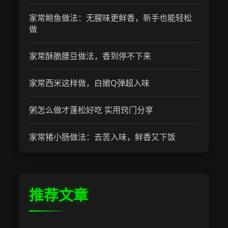
家常鲍鱼做法：无腥味更鲜香，新手也能轻松
做
家常酥脆腰豆做法，香到停不下来
家常西米这样做，白嫩Q弹超入味
粥怎么做才蓬松好吃 实用窍门分享
家常猪小肠做法：去苦入味，鲜香又下饭
推荐文章