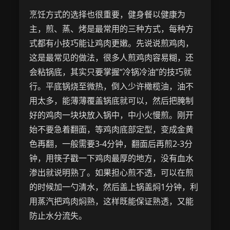
烹饪方式的选择也很重要，健身餐以健康为
主，煎、蒸、烤是最常用的三种方式，每种方
式都有小技巧能让鸡肉更嫩。先说说煎鸡肉，
这是最常见的做法，很多人煎鸡肉容易糊，还
会粘锅底，其实只要掌握“冷锅冷油”的技巧就
行。平底锅烧至微热，倒入少许橄榄油，油不
用太多，能薄薄覆盖锅底就可以，然后把腌制
好的鸡肉一块块放入锅中，中小火慢煎。刚开
始不要急着翻面，等鸡肉底部定型，变成金黄
色再翻，一般需要3-4分钟，翻面后再煎2-3分
钟，用筷子戳一下鸡肉最厚的地方，没有血水
渗出就说明熟了。如果担心煎不透，可以在煎
的时候加一勺清水，然后盖上锅盖焖1分钟，利
用蒸汽把鸡肉焖熟，这样既能保证熟透，又能
防止水分流失。