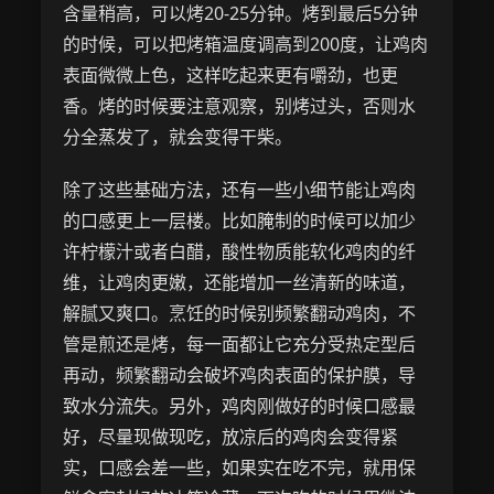
含量稍高，可以烤20-25分钟。烤到最后5分钟
的时候，可以把烤箱温度调高到200度，让鸡肉
表面微微上色，这样吃起来更有嚼劲，也更
香。烤的时候要注意观察，别烤过头，否则水
分全蒸发了，就会变得干柴。
除了这些基础方法，还有一些小细节能让鸡肉
的口感更上一层楼。比如腌制的时候可以加少
许柠檬汁或者白醋，酸性物质能软化鸡肉的纤
维，让鸡肉更嫩，还能增加一丝清新的味道，
解腻又爽口。烹饪的时候别频繁翻动鸡肉，不
管是煎还是烤，每一面都让它充分受热定型后
再动，频繁翻动会破坏鸡肉表面的保护膜，导
致水分流失。另外，鸡肉刚做好的时候口感最
好，尽量现做现吃，放凉后的鸡肉会变得紧
实，口感会差一些，如果实在吃不完，就用保