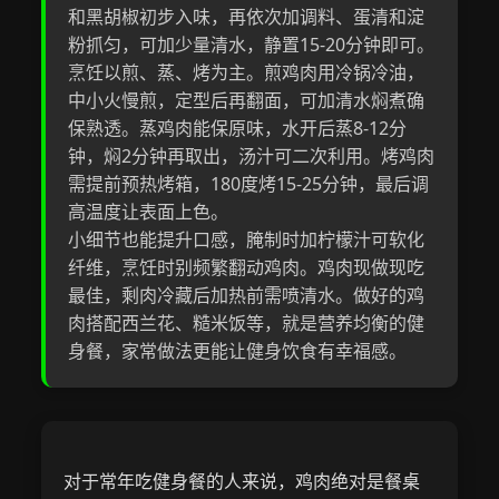
和黑胡椒初步入味，再依次加调料、蛋清和淀
粉抓匀，可加少量清水，静置15-20分钟即可。
烹饪以煎、蒸、烤为主。煎鸡肉用冷锅冷油，
中小火慢煎，定型后再翻面，可加清水焖煮确
保熟透。蒸鸡肉能保原味，水开后蒸8-12分
钟，焖2分钟再取出，汤汁可二次利用。烤鸡肉
需提前预热烤箱，180度烤15-25分钟，最后调
高温度让表面上色。
小细节也能提升口感，腌制时加柠檬汁可软化
纤维，烹饪时别频繁翻动鸡肉。鸡肉现做现吃
最佳，剩肉冷藏后加热前需喷清水。做好的鸡
肉搭配西兰花、糙米饭等，就是营养均衡的健
身餐，家常做法更能让健身饮食有幸福感。
对于常年吃健身餐的人来说，鸡肉绝对是餐桌