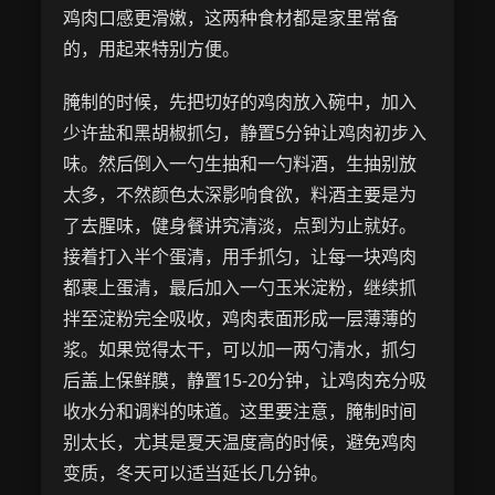
鸡肉口感更滑嫩，这两种食材都是家里常备
的，用起来特别方便。
腌制的时候，先把切好的鸡肉放入碗中，加入
少许盐和黑胡椒抓匀，静置5分钟让鸡肉初步入
味。然后倒入一勺生抽和一勺料酒，生抽别放
太多，不然颜色太深影响食欲，料酒主要是为
了去腥味，健身餐讲究清淡，点到为止就好。
接着打入半个蛋清，用手抓匀，让每一块鸡肉
都裹上蛋清，最后加入一勺玉米淀粉，继续抓
拌至淀粉完全吸收，鸡肉表面形成一层薄薄的
浆。如果觉得太干，可以加一两勺清水，抓匀
后盖上保鲜膜，静置15-20分钟，让鸡肉充分吸
收水分和调料的味道。这里要注意，腌制时间
别太长，尤其是夏天温度高的时候，避免鸡肉
变质，冬天可以适当延长几分钟。