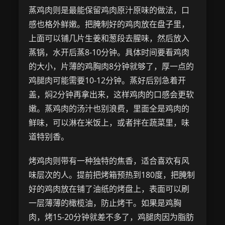
蒸鸡肉则是最能保留鸡肉原汁原味的做法，口
感也格外鲜嫩。把腌制好的鸡肉放在盘子里，
上面可以铺几片生姜和葱段去腥味，然后放入
蒸锅，水开后蒸8-10分钟。具体时间要看鸡肉
的大小，片薄的鸡胸肉8分钟就够了，厚一点的
鸡腿肉可能需要10-12分钟。蒸好后别急着开
盖，焖2分钟再拿出来，这样鸡肉的口感会更软
嫩。蒸鸡肉的汤汁也别浪费，里面全是鸡肉的
鲜味，可以淋在米饭上，或者拌在蔬菜里，味
道特别香。
烤鸡肉则带有一种独特的焦香，适合喜欢有风
味层次的人。提前把烤箱预热到180度，把腌制
好的鸡肉放在铺了油纸的烤盘上，表面可以刷
一层薄薄的橄榄油，防止烤干。如果是鸡胸
肉，烤15-20分钟就差不多了，鸡腿肉因为脂肪