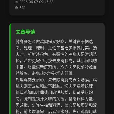
2026-06-07 09:45:38
361
文章导读
健身餐怎么做鸡肉嫩又好吃，关键在于把选
肉、处理、腌制、烹饪等基础步骤做扎实。选
肉时，新鲜淡粉色、有弹性的鸡胸肉是常规选
择，若想更嫩也可换去皮鸡腿肉，其肌间脂肪
丰富。尽量买新鲜鸡肉，冷冻肉需提前冷藏自
然解冻，避免热水泡破坏肉纤维。
处理鸡肉要耐心，先去除鸡胸肉表面筋膜，鸡
腿肉则需去皮和皮下脂肪。切肉需逆着纹理，
将厚鸡胸肉片薄或用肉锤敲松，保证受热均
匀。腌制是锁汁入味的关键，基础调料为盐、
黑胡椒、少许生抽和料酒，核心是加蛋清和淀
粉，前者增滑嫩，后者锁水分。先让鸡肉用盐