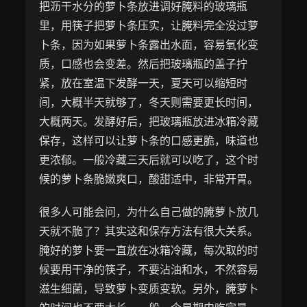
把沥干水分的萝卜条放进调好腌料的玻璃瓶
里，用筷子把萝卜条压实，让腌料完全没过萝
卜条，因为如果萝卜条露出水面，容易氧化变
质，口感也会变差。然后把玻璃瓶的盖子拧
紧，放在室温下发酵一天，夏天可以缩短时
间，大概半天就够了，冬天则需要更长时间，
大概两天。发酵好后，把玻璃瓶放进冰箱冷藏
保存，这样可以让萝卜条的口感更脆，味道也
更浓郁。一般冷藏三天后就可以吃了，这个时
候的萝卜条脆嫩爽口，酸甜适中，非常开胃。
很多人可能会问，为什么自己做的腌萝卜放几
天就不脆了？其实这和保存方法有很大关系。
腌好的萝卜要一直放在冰箱冷藏，每次取的时
候要用干净的筷子，不要沾油和水，不然容易
滋生细菌，导致萝卜变质变软。另外，腌萝卜