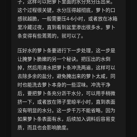
子，这样可以把萝卜里面的水分充分压出来。
这个过程很关键，水分压得越彻底，萝卜的口
感就越脆，一般需要压4-6小时，或者放在冰箱
里冷藏过夜，直到看到盆里渗出很多水，萝卜
条变得有些蔫蔫的，就可以了。
压好水的萝卜条要进行下一步处理，这一步是
让腌萝卜脆嫩的另一个秘诀。把压出的水倒
掉，然后用清水把萝卜条冲洗两遍，这样可以
去除多余的盐分，避免腌出来的萝卜太咸，同
时也能洗去萝卜本身的一些涩味。冲洗干净
后，要把萝卜条充分沥干水分，可以用手稍微
挤一下，或者放在筛子里晾半小时，直到表面
没有明显的水分。这一步千万不能省略，因为
如果萝卜条表面有水，后续加入调料后容易变
质，而且也会影响脆度。