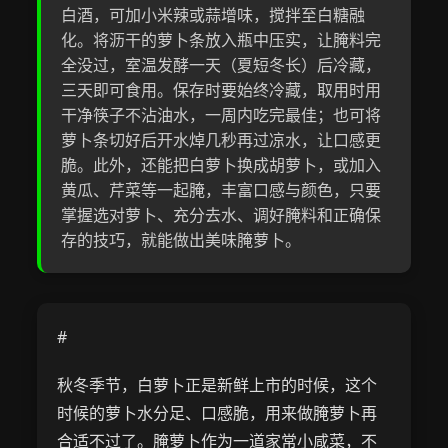
白酒，可加小米辣或蒜增味，搅拌至白糖融
化。将沥干的萝卜条放入瓶中压实，让腌料完
全没过，室温发酵一天（夏短冬长）后冷藏，
三天即可食用。保存时要始终冷藏，取用时用
干净筷子不沾油水，一周内吃完最佳；也可将
萝卜条切好后开水焯几秒再过凉水，让口感更
脆。此外，还能把白萝卜换成胡萝卜，或加入
黄瓜、芹菜等一起腌，丰富口感与颜色，只要
掌握选对萝卜、充分去水、调好腌料和正确保
存的技巧，就能做出美味腌萝卜。
#
秋冬季节，白萝卜正是新鲜上市的时候，这个
时候的萝卜水分足、口感脆，用来做腌萝卜再
合适不过了。腌萝卜作为一道家常小咸菜，不