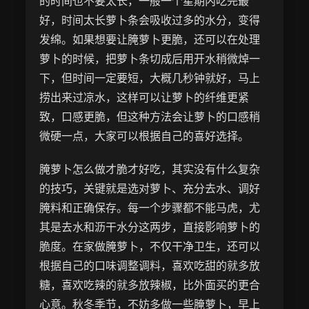
的时间也不要太长，一般一个星期内吃完最
好，时间太长萝卜条会吸收过多的水分，变得
发绵。如果想要让腌萝卜更脆，还可以在处理
萝卜的时候，把萝卜条切成后用开水稍微焯一
下，但时间一定要短，大概几秒钟就好，马上
捞出来过凉水，这样可以让萝卜的纤维更紧
致，口感更脆，但这种方法会让萝卜的口感稍
微硬一点，大家可以根据自己的喜好选择。
腌萝卜怎么做才脆才好吃，其实没有什么复杂
的技巧，关键就是选对萝卜、充分去水、调好
腌料和正确保存。每一个步骤都不能马虎，尤
其是去水和沥干水分这两步，直接影响萝卜的
脆度。在家做腌萝卜，不仅干净卫生，还可以
根据自己的口味调整调料，喜欢吃甜的就多放
糖，喜欢吃辣的就多放辣椒，比外面买的更合
心意。秋冬季节，不妨多做一些腌萝卜，早上