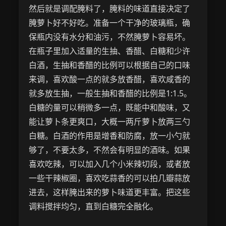
然后就是调配腌料了，腌料的味道直接决定了
腌萝卜好不好吃。准备一个干净的玻璃瓶，确
保瓶内没有水分和油污，不然腌萝卜容易坏。
在瓶子里加入适量的生抽、香醋、白糖和少许
白酒，生抽和香醋的比例可以根据自己的口味
来调，喜欢酸一点的就多放香醋，喜欢咸香的
就多放生抽，一般生抽和香醋的比例是1:1.5。
白糖的量可以稍微多一点，既能中和酸味，又
能让萝卜条更爽口，大概一两斤萝卜放两三勺
白糖。白酒的作用是增香和防腐，放一小勺就
够了，不要太多，不然会有明显的酒味。如果
喜欢吃辣，可以加入几个小米辣切段，或者放
一些干辣椒圈，喜欢吃蒜香的可以拍几瓣蒜放
进去，这样腌出来的萝卜味道更丰富。把这些
调料搅拌均匀，直到白糖完全融化。