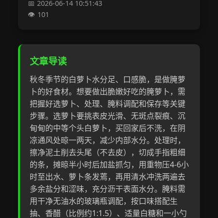
2026-06-14 10:51:43
101
文章导读
秋冬季节的白萝卜水分足、口感脆，是做腌萝
卜的好食材。想要做出脆嫩好吃的腌萝卜，需
把握好选萝卜、处理、腌料调配和保存等关键
步骤。选萝卜要挑表皮光滑、无斑点裂痕、沉
甸甸的中等个头白萝卜，买回家后不洗，在阴
凉通风处晾一两天，减少内部水分。处理时，
擦净泥土削去头尾（不去皮），切成手指粗细
的条，摊晾半小时后加盐抓匀，用重物压4-6小
时至出水、萝卜条发蔫，再用清水冲洗两遍去
多余盐分和涩味，充分沥干表面水分。腌料需
用干净无油水的玻璃瓶调配，按口味搭配生
抽、香醋（比例约1:1.5）、适量白糖和一小勺