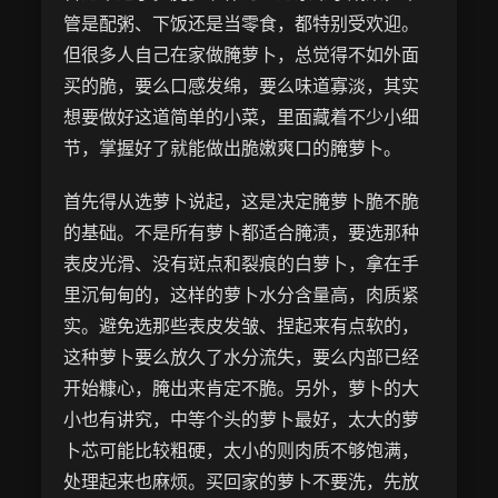
管是配粥、下饭还是当零食，都特别受欢迎。
但很多人自己在家做腌萝卜，总觉得不如外面
买的脆，要么口感发绵，要么味道寡淡，其实
想要做好这道简单的小菜，里面藏着不少小细
节，掌握好了就能做出脆嫩爽口的腌萝卜。
首先得从选萝卜说起，这是决定腌萝卜脆不脆
的基础。不是所有萝卜都适合腌渍，要选那种
表皮光滑、没有斑点和裂痕的白萝卜，拿在手
里沉甸甸的，这样的萝卜水分含量高，肉质紧
实。避免选那些表皮发皱、捏起来有点软的，
这种萝卜要么放久了水分流失，要么内部已经
开始糠心，腌出来肯定不脆。另外，萝卜的大
小也有讲究，中等个头的萝卜最好，太大的萝
卜芯可能比较粗硬，太小的则肉质不够饱满，
处理起来也麻烦。买回家的萝卜不要洗，先放