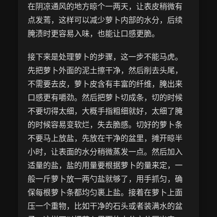
在阴凉通风的地方晾个一两天，让表皮稍微有
点发蔫，这样可以减少萝卜内部的水分，后续
腌渍时更容易入味，也能让口感更脆。
接下来是处理萝卜的步骤，这一步不能马虎。
先把萝卜外面的泥土擦干净，然后削去头尾，
不需要去皮，萝卜皮含有丰富的纤维，腌出来
口感更有嚼劲。然后把萝卜切成条，切的时候
不要切得太细，大概手指粗细就好，太细了腌
的时候容易变软烂，失去脆感。切好的萝卜条
不要马上放盐，先放在干净的盆里，摊开晾半
小时，让表面的水分稍微蒸发一点。然后加入
适量的盐，盐的用量要根据萝卜的量来定，一
般一斤萝卜放一两勺盐就够了，用手抓匀，确
保每根萝卜条都均匀裹上盐。接着在萝卜上面
压一个重物，比如干净的石头或者装满水的盆