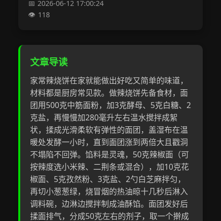
2026-06-12 17:00:24
118
文章导读
家常辣烧饼在家就能做出好吃又简单的味道，
材料都是厨房常见款。做辣烧饼先备食材，面
团用500克中筋面粉，加3克酵母、5克白糖、2
克盐，再慢慢加280毫升左右温水搅拌成絮
状，揉成光滑柔软有弹性的面团，盖湿布在温
暖处发酵一小时，直到面团涨到两倍大且戳洞
不塌陷不回弹。馅料是灵魂，50克辣椒面（可
按辣度选小米辣、二荆条或混合），加10克花
椒面、5克孜然粉、3克盐、2勺白芝麻拌匀，
再切小葱葱绿，烧冒烟的热油晾十几秒后淋入
调料碗，边淋边搅拌制成油酥馅。面团发好后
揉面排气，分成50克左右的剂子，取一个擀成