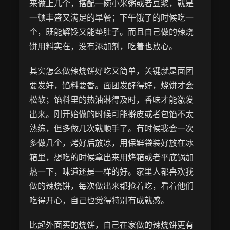
来做上几个，搭配一碗小米粥或者豆浆，就是
一顿丰盛又满足的早餐；下午饿了的时候吃一
个，既能解馋又能垫肚子。而且自己做的辣烧
饼用料实在，没有添加剂，吃着也放心。
其实怎么做辣烧饼好吃又简单，关键就是面团
要发好，馅料要香。面团发酵得好，烧饼才会
松软；馅料里的热油淋得及时，香味才能激发
出来。刚开始做的时候可能擀皮或者包馅不太
熟练，但多做几次就顺手了。有时候我会一次
多做几个，烤好后放凉，用保鲜袋装好放在冰
箱里，想吃的时候拿出来用烤箱或者平底锅加
热一下，味道还是一样的好。家里人都喜欢我
做的辣烧饼，每次做出来都抢着吃，看着他们
吃得开心，自己也觉得特别有成就感。
比起外面买的烧饼，自己在家做的辣烧饼更有