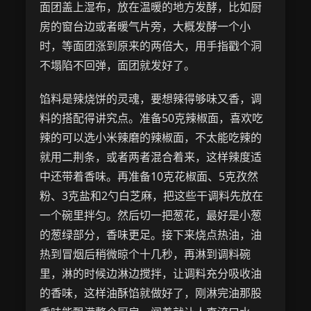
面团盖上湿布，放在温暖的地方发酵，比如厨
房的窗台边或者暖气片旁，大概发酵一个小
时，等面团涨到原来的两倍大，用手指戳个洞
不塌陷不回弹，面团就发好了。
馅料是辣烧饼的灵魂，要想辣得够味又香，调
料的搭配得讲究点。准备50克辣椒面，喜欢吃
辣的可以选小米辣磨的辣椒面，不太能吃辣的
就用二荆条，或者两者混合着来，这样辣度适
中还带着香味。再准备10克花椒面、5克孜然
粉、3克盐和2勺白芝麻，把这些干调料先放在
一个碗里拌匀。然后切一把葱花，最好是小葱
的葱绿部分，香味更足。接下来烧点热油，油
热到冒烟后稍微晾个十几秒，再淋到调料碗
里，淋的时候边淋边搅拌，让调料充分吸收油
的香味，这样油酥馅就做好了，刚淋完油那股