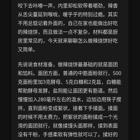
咬下去咔嚓一声，内里却松软带着嚼劲，辣香
从舌尖蔓延到喉咙，暖乎乎的特别过瘾。其实
不用总惦记着外面的，自己在家也能做出好吃
的辣烧饼，而且做法一点不复杂，材料都是厨
房里常见的，今天就来聊聊怎么做辣烧饼好吃
又简单。
先说说食材准备，做辣烧饼最基础的就是面团
和馅料。面团方面，普通的中筋面粉就行，500
克面粉里加3克酵母、5克白糖和2克盐，白糖能
帮助酵母发酵，盐则能让面团更有筋道。然后
慢慢加入280毫升左右的温水，边加边用筷子搅
拌，直到面粉变成絮状，接着下手揉面。揉面
的时候不用太费力，把絮状的面粉揉成一个光
滑的面团就行，就像揉馒头面那样，揉到表面
没有干粉，手感柔软有弹性就可以了。揉好的