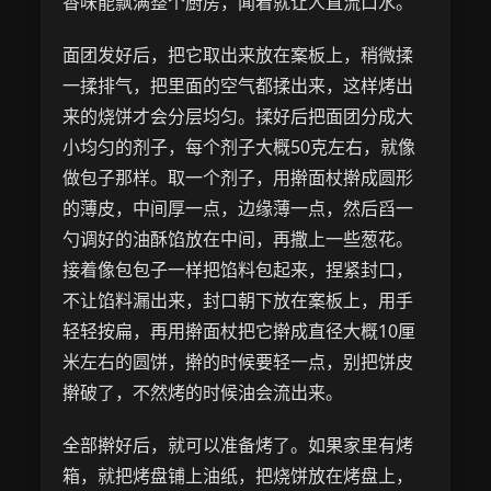
香味能飘满整个厨房，闻着就让人直流口水。
面团发好后，把它取出来放在案板上，稍微揉
一揉排气，把里面的空气都揉出来，这样烤出
来的烧饼才会分层均匀。揉好后把面团分成大
小均匀的剂子，每个剂子大概50克左右，就像
做包子那样。取一个剂子，用擀面杖擀成圆形
的薄皮，中间厚一点，边缘薄一点，然后舀一
勺调好的油酥馅放在中间，再撒上一些葱花。
接着像包包子一样把馅料包起来，捏紧封口，
不让馅料漏出来，封口朝下放在案板上，用手
轻轻按扁，再用擀面杖把它擀成直径大概10厘
米左右的圆饼，擀的时候要轻一点，别把饼皮
擀破了，不然烤的时候油会流出来。
全部擀好后，就可以准备烤了。如果家里有烤
箱，就把烤盘铺上油纸，把烧饼放在烤盘上，