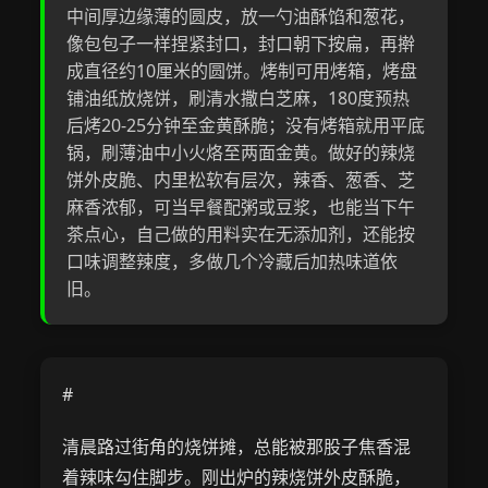
中间厚边缘薄的圆皮，放一勺油酥馅和葱花，
像包包子一样捏紧封口，封口朝下按扁，再擀
成直径约10厘米的圆饼。烤制可用烤箱，烤盘
铺油纸放烧饼，刷清水撒白芝麻，180度预热
后烤20-25分钟至金黄酥脆；没有烤箱就用平底
锅，刷薄油中小火烙至两面金黄。做好的辣烧
饼外皮脆、内里松软有层次，辣香、葱香、芝
麻香浓郁，可当早餐配粥或豆浆，也能当下午
茶点心，自己做的用料实在无添加剂，还能按
口味调整辣度，多做几个冷藏后加热味道依
旧。
#
清晨路过街角的烧饼摊，总能被那股子焦香混
着辣味勾住脚步。刚出炉的辣烧饼外皮酥脆，