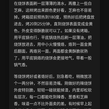
在烧饼表面刷一层薄薄的清水，再撒上一些白
芝麻，这样烤出来颜色更好看，芝麻也不容易
掉。烤箱提前预热到180度，预热好后把烤盘放
进去，烤20到25分钟，直到烧饼表面变成金黄
色，外皮变得酥脆就可以了。如果没有烤箱，
用平底锅也行，平底锅烧热后刷一层薄油，把
烧饼放进去，用中小火慢慢烙，烙到一面金黄
后翻面，再烙另一面，两面都金黄酥脆就熟
了，用平底锅烙的烧饼会更接地气，带着一股
锅气香。
等烧饼烤好或者烙好后，别急着吃，稍微放凉
个一两分钟，不然容易烫嘴。刚做好的辣烧饼
外皮特别脆，轻轻一碰就能掉渣，内里却松软
有层次，每一口都能吃到辣香、葱香和芝麻
香，味道一点不比外面卖的差。有时候早上起