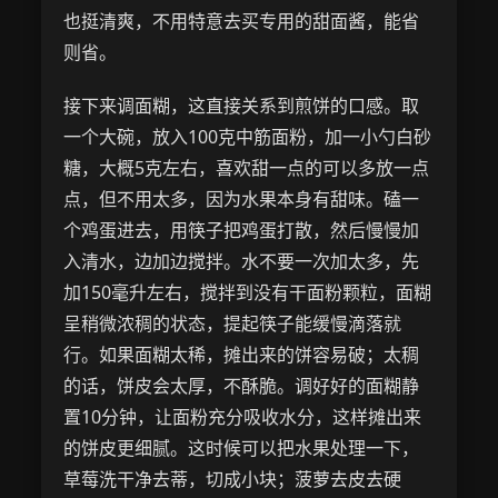
也挺清爽，不用特意去买专用的甜面酱，能省
则省。
接下来调面糊，这直接关系到煎饼的口感。取
一个大碗，放入100克中筋面粉，加一小勺白砂
糖，大概5克左右，喜欢甜一点的可以多放一点
点，但不用太多，因为水果本身有甜味。磕一
个鸡蛋进去，用筷子把鸡蛋打散，然后慢慢加
入清水，边加边搅拌。水不要一次加太多，先
加150毫升左右，搅拌到没有干面粉颗粒，面糊
呈稍微浓稠的状态，提起筷子能缓慢滴落就
行。如果面糊太稀，摊出来的饼容易破；太稠
的话，饼皮会太厚，不酥脆。调好好的面糊静
置10分钟，让面粉充分吸收水分，这样摊出来
的饼皮更细腻。这时候可以把水果处理一下，
草莓洗干净去蒂，切成小块；菠萝去皮去硬