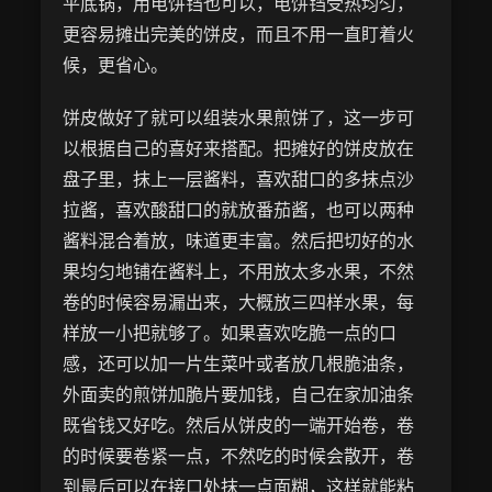
平底锅，用电饼铛也可以，电饼铛受热均匀，
更容易摊出完美的饼皮，而且不用一直盯着火
候，更省心。
饼皮做好了就可以组装水果煎饼了，这一步可
以根据自己的喜好来搭配。把摊好的饼皮放在
盘子里，抹上一层酱料，喜欢甜口的多抹点沙
拉酱，喜欢酸甜口的就放番茄酱，也可以两种
酱料混合着放，味道更丰富。然后把切好的水
果均匀地铺在酱料上，不用放太多水果，不然
卷的时候容易漏出来，大概放三四样水果，每
样放一小把就够了。如果喜欢吃脆一点的口
感，还可以加一片生菜叶或者放几根脆油条，
外面卖的煎饼加脆片要加钱，自己在家加油条
既省钱又好吃。然后从饼皮的一端开始卷，卷
的时候要卷紧一点，不然吃的时候会散开，卷
到最后可以在接口处抹一点面糊，这样就能粘