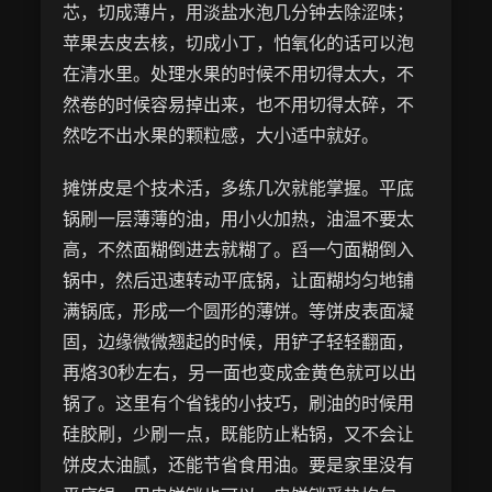
芯，切成薄片，用淡盐水泡几分钟去除涩味；
苹果去皮去核，切成小丁，怕氧化的话可以泡
在清水里。处理水果的时候不用切得太大，不
然卷的时候容易掉出来，也不用切得太碎，不
然吃不出水果的颗粒感，大小适中就好。
摊饼皮是个技术活，多练几次就能掌握。平底
锅刷一层薄薄的油，用小火加热，油温不要太
高，不然面糊倒进去就糊了。舀一勺面糊倒入
锅中，然后迅速转动平底锅，让面糊均匀地铺
满锅底，形成一个圆形的薄饼。等饼皮表面凝
固，边缘微微翘起的时候，用铲子轻轻翻面，
再烙30秒左右，另一面也变成金黄色就可以出
锅了。这里有个省钱的小技巧，刷油的时候用
硅胶刷，少刷一点，既能防止粘锅，又不会让
饼皮太油腻，还能节省食用油。要是家里没有