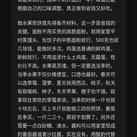
根据自己的口味调整，真正做到省钱又好吃。
做水果煎饼首先得备齐材料，这一步是省钱的
关键。面粉不用买贵的高筋面粉，就用家里平
时蒸馒头、包饺子的中筋面粉就行，500克也就
几块钱，能做好多次。鸡蛋选普通的鲜鸡蛋，
新鲜就行，不用追求什么土鸡蛋、无菌蛋，性
价比不高。水果是灵魂，但一定要选当季的，
当季水果不仅价格便宜，口感也最好。春天可
以选草莓、菠萝，夏天就用西瓜、桃子，秋天
有猕猴桃、柿子，冬天苹果、橙子也不错。就
拿现在常吃的草莓来说，当季的时候一斤也就
十块左右，买上半斤就能做三四份煎饼，要是
反季买，一斤二三十，那就不划算了。另外还
需要一点白砂糖、清水，酱料可以用家里现成
的番茄酱或者沙拉酱，实在没有，用酸奶代替