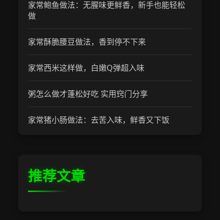
家常鲍鱼做法：无腥味更鲜香，新手也能轻松
做
家常酥脆腰豆做法，香到停不下来
家常西米这样做，白嫩Q弹超入味
粥怎么做才蓬松好吃 实用窍门分享
家常猪小肠做法：去苦入味，鲜香又下饭
推荐文章