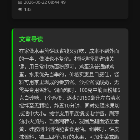
2026-06-22 08:44:49
133
文章导读
在家做水果煎饼既省钱又好吃，成本不到外面
的一半，做法也不复杂。材料选择是省钱关
键，用日常中筋面粉即可，鸡蛋选普通鲜鸡
蛋，水果优先当季的，价格实惠且口感佳，酱
料可用家里现成的番茄酱、沙拉酱或酸奶，无
需买专用酱料。调面糊时，100克中筋面粉加5
克白砂糖、1个鸡蛋，逐步加150毫升左右清水
搅拌至无颗粒，静置10分钟，同时处理水果切
成适中大小。摊饼皮用平底锅或电饼铛，刷薄
油小火加热，舀面糊转匀，凝固后翻面烙至金
黄，硅胶刷少刷油能省食用油。组装时，饼皮
抹酱料，铺三四样切好的水果，可加生菜或脆