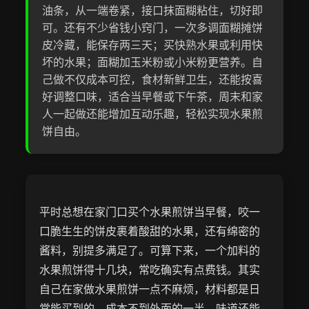
油条，从一端卷紧，接口抹面糊粘住，切好即
可。还有不少省钱小窍门，一次多调面糊摊饼
皮冷藏，能保存两三天；买快熟水果或利用快
坏的水果；面糊加玉米粉或小米粉更营养。自
己做不仅成本可控，食材新鲜卫生，还能按喜
好调整口味，适合当早餐或下午茶，周末和家
人一起做还能增加互动乐趣，轻松实现水果煎
饼自由。
平时总想在家门口买个水果煎饼当早餐，咬一
口脆生生的饼皮裹着酸甜的水果，还有绵密的
酱料，别提多满足了。可算下来，一个加料的
水果煎饼得十几块，常吃确实有点费钱。其实
自己在家做水果煎饼一点不麻烦，材料都是日
常能买到的，成本不到外面的一半，味道还能