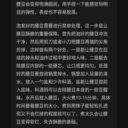
腰豆会变得饱满圆润，用手捏一下能感觉到明
显的弹性，表皮也不容易脱落。
泡发好的腰豆需要进行简单处理，这一步是让
腰豆酥脆的重要保障。首先把泡好的腰豆冲洗
干净，然后用剪刀或者小刀把腰豆两端的尖角
剪掉，这样做有两个好处，一是能让腰豆在后
续的焯水和油炸过程中更好地入味，二是能去
除腰豆内部的一些硬芯，让口感更均匀。处理
好的腰豆要放进锅里焯水，锅里加入足量的清
水，放入一勺盐和少许料酒，盐能让腰豆提前
入底味，料酒则可以去除腰豆本身的一些豆腥
味。水开后放入腰豆，大火煮10-15分钟，具体
时间要看腰豆的大小，煮到用筷子能轻松扎透
但又不会烂掉的程度就可以了，煮太久会让腰
豆变得软烂，失去酥脆的基础。