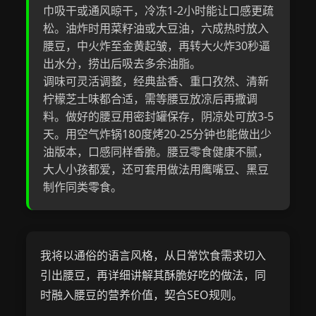
巾吸干或通风晾干，冷冻1-2小时能让口感更疏
松。油炸时用菜籽油或大豆油，六成热时放入
腰豆，中火炸至金黄起皱，再转大火炸30秒逼
出水分，捞出后吸去多余油脂。
调味可灵活调整，经典盐香、重口孜然、清新
柠檬芝士味都合适，需等腰豆放凉后再撒调
料。做好的腰豆用密封罐保存，阴凉处可放3-5
天。用空气炸锅180度烤20-25分钟也能做出少
油版本，口感同样香脆。腰豆零食健康不腻，
大人小孩都爱，还可套用做法用鹰嘴豆、黑豆
制作同类零食。
我将以通俗的语言风格，从日常饮食需求切入
引出腰豆，再详细讲解其酥脆好吃的做法，同
时融入腰豆的营养价值，契合SEO规则。