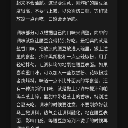
起来不会油腻。这里要注意，刚炸好的腰豆温
度很高，不要马上尝，以免烫伤口腔，等稍微
放凉一点再吃，口感会更酥脆。
调味部分可以根据自己的口味来调整，简单的
调味就能让腰豆变得特别好吃。最经典的就是
盐香口味，把放凉的腰豆放进大碗里，撒上适
量的食盐、少许黑胡椒和一点点辣椒粉，用手
轻轻拌匀，让调料均匀地裹在腰豆表面。如果
喜欢重口味，可以加入一些孜然粉、花椒粉或
者烧烤料，味道一点不比外面卖的零食差。还
有一种清新的口味，就是撒上少许柠檬汁和帕
玛森芝士碎，酸甜中带着芝士的香味，特别适
合夏天吃。调味的时候要注意，不要刚炸好就
马上撒调料，热气会让调料融化，粘在腰豆表
面，影响口感，等腰豆放凉到不烫手的时候再