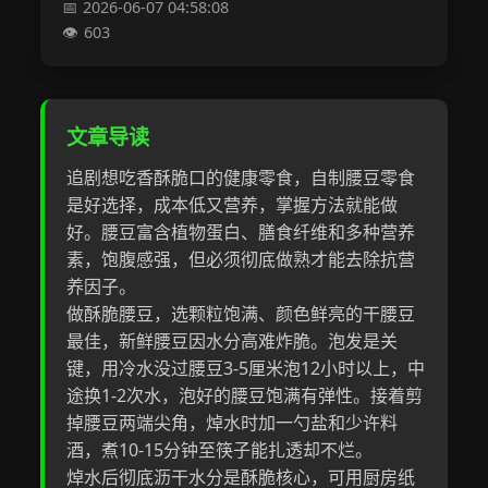
2026-06-07 04:58:08
603
文章导读
追剧想吃香酥脆口的健康零食，自制腰豆零食
是好选择，成本低又营养，掌握方法就能做
好。腰豆富含植物蛋白、膳食纤维和多种营养
素，饱腹感强，但必须彻底做熟才能去除抗营
养因子。
做酥脆腰豆，选颗粒饱满、颜色鲜亮的干腰豆
最佳，新鲜腰豆因水分高难炸脆。泡发是关
键，用冷水没过腰豆3-5厘米泡12小时以上，中
途换1-2次水，泡好的腰豆饱满有弹性。接着剪
掉腰豆两端尖角，焯水时加一勺盐和少许料
酒，煮10-15分钟至筷子能扎透却不烂。
焯水后彻底沥干水分是酥脆核心，可用厨房纸