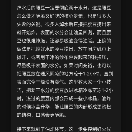
焯水后的腰豆一定要彻底沥干水分，这是腰豆
怎么做才酥脆又好吃的核心步骤，也是很多人
失败的关键。很多人焯水后直接把腰豆捞出来
就开始炸，表面的水分会让油星四溅，而且腰
豆也很难炸脆，还容易吸油变得油腻。正确的
做法是把焯好水的腰豆捞出，放在厨房纸巾上
摊开，或者用干净的纱布包裹起来轻轻按压，
尽量吸干表面的水分。如果时间充裕，也可以
把腰豆放在通风阴凉的地方晾干1-2小时，直到
表面完全干燥没有潮气。这里教大家一个小技
巧，把沥干水分的腰豆放进冰箱冷冻室冻1-2小
时，冻过的腰豆内部会形成一些小冰晶，油炸
的时候冰晶升华，能让腰豆的内部形成更疏松
的结构，口感会更酥脆。
接下来就到了油炸环节，这一步要控制好火候