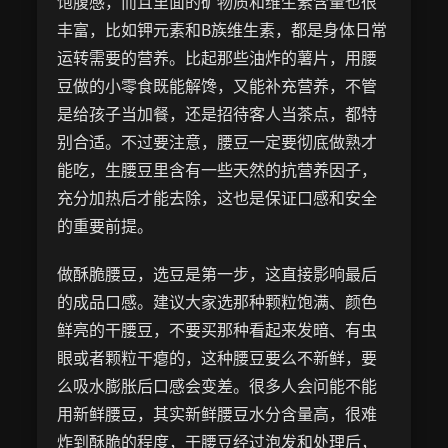
饱腹感，而且里面的矿物质和维生素含量也很
丰富，比如钾元素和B族维生素，都是身体日常
运转需要的营养。比起那些油炸的薯片，用腰
豆做的小零食既能解馋，又能补充营养，不管
是给孩子当加餐，还是招待客人当茶点，都特
别合适。不过要注意，腰豆一定要彻底做熟才
能吃，生腰豆里含有一些天然的抗营养因子，
充分加热后才能去除，这也是保证口感和安全
的重要前提。
做酥脆腰豆，选豆是第一步，这直接影响最后
的成品口感。建议大家选那种颗粒饱满、颜色
鲜亮的干腰豆，不要买那种看起来发暗、有虫
眼或者颗粒干瘪的，这种腰豆要么不新鲜，要
么吸水膨胀后口感会变差。很多人会问能不能
用新鲜腰豆，其实新鲜腰豆水分含量高，很难
炸到酥脆的程度，干腰豆经过泡发和处理后，