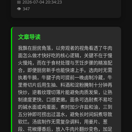
2026-07-04 20:34:23
347
文章导读
我飘在厨房角落，以旁观者的视角看透了牛肉
面怎么做才快好吃的核心逻辑，关键不在于慢
火慢炖，而在于食材处理与烹饪步骤的精准配
合，即便厨房新手也能快速上手。选肉时无需
执着牛腩，牛腱子肉可提前一晚卤制冷藏，牛
里脊切片后用生抽、料酒和淀粉腌制十分钟再
快炒，逆着纹理切薄片能避免肉质发柴，让熟
制速度更快、口感更嫩。面条可选耐煮不易坨
的碱水面或鸡蛋面，煮时加少许盐和油，三到
五分钟即可捞出过温水，避免长时间焖煮导致
软烂。汤底制作无需复杂调料，用姜片、葱
段、花椒爆香后，放入牛肉片翻炒变色，加足