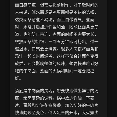
面口感筋道，但需要提前制作，对于赶时间的
人来说，碱水面或是鸡蛋面都是不错的选择，
这类面条耐煮不易坨，而且自带香气。煮面
时，水烧开后加少许盐和油，既能让面条更筋
道，也能防止粘连，煮面的时间不需要太长，
根据面条的粗细，三到五分钟即可捞出，过一
遍温水，口感会更清爽。很多人习惯将面条和
汤汁一起长时间焖煮，这样不仅会让面条变得
软烂，还会影响整体的风味，想要快速吃到好
吃的牛肉面，煮面的火候和时间一定要把控
好。
汤底是牛肉面的灵魂，想要快速做出鲜香的汤
底，无需复杂的调料。锅中放少许油，下姜
片、葱段和少许花椒爆香，加入切好的牛肉片
快速翻炒至变色，倒入足量的开水，大火煮沸