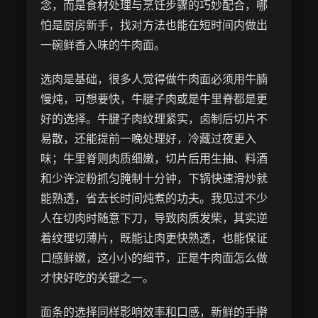
念，而是食材处理与烹饪步骤的巧妙配合，哪
怕是厨房新手，找对方法也能在短时间内做出
一碗鲜香入味的牛肉面。
选肉是基础，很多人觉得做牛肉面必须用牛腩
慢炖，可想要快，牛腱子肉或是牛里脊都是更
好的选择。牛腱子肉纹理紧实，卤制后切片不
易散，还能提前一晚处理好，冷藏过夜更入
味；牛里脊则肉质细嫩，切片后用生抽、料酒
和少许淀粉抓匀腌制十分钟，下锅快速滑炒就
能熟透，省去长时间炖煮的功夫。我见过不少
人在切肉时随意下刀，导致肉质发柴，其实逆
着纹理切薄片，既能让肉更快熟透，也能保证
口感鲜嫩，这小小的细节，正是牛肉面怎么做
才快好吃的关键之一。
面条的选择同样影响效率和口感，新鲜的手擀