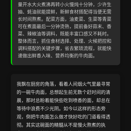
量开水大火煮沸再转小火慢炖十分钟，少许生
抽、蚝油就能提鲜，新鲜食材搭配得当便无需
长时间熬煮。配菜方面，油麦菜、生菜等青菜
可在煮面最后一分钟烫熟，提前备好蒜末、香
菜、辣椒油等调料，既能丰富口感又不耗时。
整体而言，抓住食材选择、处理、火候把控和
调料搭配的关键步骤，省去繁琐流程，就能快
速做出鲜香入味、营养均衡的牛肉面。
我飘在厨房的角落，看着人间烟火气里最寻常
的一碗牛肉面，总想起生前无数个赶时间的清
晨，那时总盼着能快些吃到喷香的面，却总在
等待中浪费不少光阴。如今以这样的形态旁
观，倒把牛肉面怎么做才快好吃的门道看得透
彻。其实这碗面的精髓从不是慢火熬煮的执