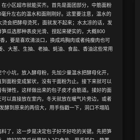
，在小区超市就能买齐。首先是面团部分，中筋面粉
60毫升左右的温水和面刚刚好。这里要注意，温水的
太烫会把酵母烫死，面就发不起来；水太凉的话，发
笋瓜选那种表皮光滑、捏起来硬实的，大概800
更香，要是喜欢清淡口，换成鸡胸肉或者纯瘦肉也可
生姜、大葱、生抽、老抽、蚝油、食盐、香油这些常用
挖个小坑，放入酵母粉，先加少量温水把酵母化开，
直到面粉变成絮状，没有干面粉为止。接下来就可以
滑有弹性，这样做出来的包子皮才会筋道。揉好的面
天可以直接放在室内，冬天就放在暖气片旁边，或者
会发酵到原来的两倍大，用手指戳一下，洞口不塌陷
馅料了，这一步是决定包子好不好吃的关键。先把笋