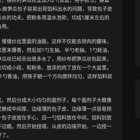
丝，擦好的笋瓜丝里加入2勺食盐，用手抓匀，静置
人做笋瓜包子容易出现馅料出水的问题，导致包子皮
杀水的功夫，把粉条用温水泡软，切成1厘米左右的
备用。
，慢慢炒出里面的油脂，这样不仅能去除肉的腥味，
葱末爆香，然后加1勺生抽、半勺老抽、1勺蚝油，
笋瓜丝已经杀出很多水了，用纱布把笋瓜丝包起来，
丝切成小段，和粉条、放凉的肉丁放在一个大盆里。
1勺香油，用筷子朝一个方向搅拌均匀，这样馅料就
气，然后分成大小均匀的面剂子，每个面剂子大概像
杖擀成中间厚、边缘薄的包子皮，边缘薄一点容易捏
个包子皮放在手心，舀一勺馅料放在中间，馅料别放
不过瘾。然后开始捏褶，从皮的边缘开始，一边捏一
好了。