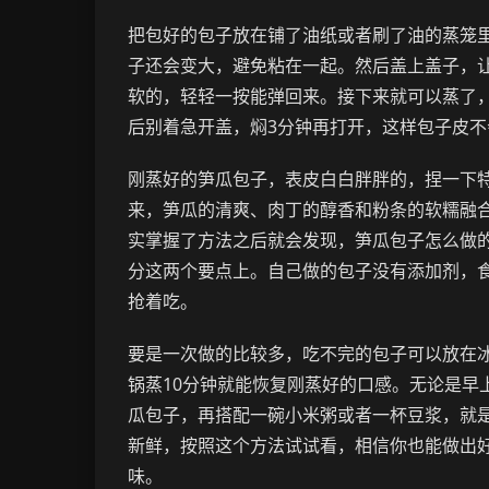
把包好的包子放在铺了油纸或者刷了油的蒸笼
子还会变大，避免粘在一起。然后盖上盖子，让
软的，轻轻一按能弹回来。接下来就可以蒸了，
后别着急开盖，焖3分钟再打开，这样包子皮
刚蒸好的笋瓜包子，表皮白白胖胖的，捏一下
来，笋瓜的清爽、肉丁的醇香和粉条的软糯融
实掌握了方法之后就会发现，笋瓜包子怎么做
分这两个要点上。自己做的包子没有添加剂，
抢着吃。
要是一次做的比较多，吃不完的包子可以放在
锅蒸10分钟就能恢复刚蒸好的口感。无论是早
瓜包子，再搭配一碗小米粥或者一杯豆浆，就
新鲜，按照这个方法试试看，相信你也能做出
味。