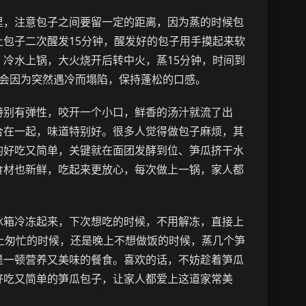
里，注意包子之间要留一定的距离，因为蒸的时候包
包子二次醒发15分钟，醒发好的包子用手摸起来软
冷水上锅，大火烧开后转中火，蒸15分钟，时间到
不会因为突然遇冷而塌陷，保持蓬松的口感。
特别有弹性，咬开一个小口，鲜香的汤汁就流了出
合在一起，味道特别好。很多人觉得做包子麻烦，其
的好吃又简单，关键就在面团发酵到位、笋瓜挤干水
食材也新鲜，吃起来更放心，每次做上一锅，家人都
冰箱冷冻起来，下次想吃的时候，不用解冻，直接上
上匆忙的时候，还是晚上不想做饭的时候，蒸几个笋
是一顿营养又美味的餐食。喜欢的话，不妨趁着笋瓜
好吃又简单的笋瓜包子，让家人都爱上这道家常美