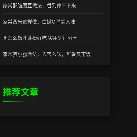
家常酥脆腰豆做法，香到停不下来
家常西米这样做，白嫩Q弹超入味
粥怎么做才蓬松好吃 实用窍门分享
家常猪小肠做法：去苦入味，鲜香又下饭
推荐文章