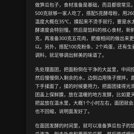
做笋瓜包子，食材准备是基础，而且都很常见
500克就够一家人吃了，搭配5克酵母粉，用2
温度大概在35℃，摸起来不烫手就行，要是水
酵速度会特别慢。然后是馅料的核心食材，新鲜
克，再准备300克五花肉，肥瘦相间的做出来
以。另外，搭配100克粉条、2个鸡蛋，还有
调料，就足够调出鲜美的味道了。
先处理面团，把面粉倒在干净的大盆里，中间
然后慢慢倒入剩余的水，边倒边用筷子搅拌，
下手揉面了，揉的时候要用力，把面团揉得光
团盖上保鲜膜，放在温暖的地方发酵，比如夏
把盆放在温水里，大概1个小时左右，面团就
也不回缩，说明面发好了。
在面团发酵的时间里，就可以准备笋瓜包子的