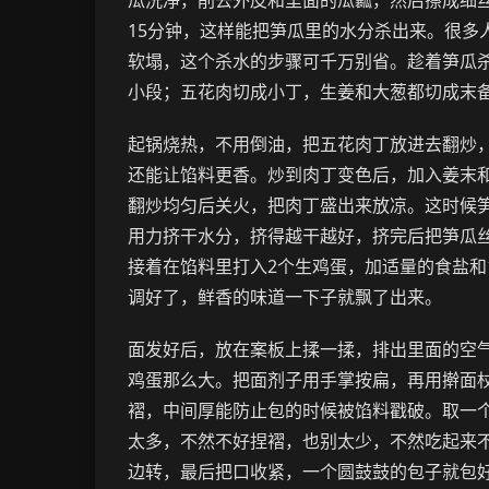
瓜洗净，削去外皮和里面的瓜瓤，然后擦成细
15分钟，这样能把笋瓜里的水分杀出来。很多
软塌，这个杀水的步骤可千万别省。趁着笋瓜
小段；五花肉切成小丁，生姜和大葱都切成末
起锅烧热，不用倒油，把五花肉丁放进去翻炒
还能让馅料更香。炒到肉丁变色后，加入姜末和
翻炒均匀后关火，把肉丁盛出来放凉。这时候
用力挤干水分，挤得越干越好，挤完后把笋瓜
接着在馅料里打入2个生鸡蛋，加适量的食盐和
调好了，鲜香的味道一下子就飘了出来。
面发好后，放在案板上揉一揉，排出里面的空
鸡蛋那么大。把面剂子用手掌按扁，再用擀面
褶，中间厚能防止包的时候被馅料戳破。取一
太多，不然不好捏褶，也别太少，不然吃起来
边转，最后把口收紧，一个圆鼓鼓的包子就包