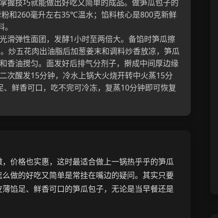
掌握技巧就能做出好吃又简单的成品。做笋瓜包子的
粉和260毫升左右35℃温水；馅料核心是800克新鲜
料。
光滑弹性面团，发酵1小时至两倍大。备馅时笋瓜擦
丁。炒五花肉出油脂后加葱姜末和调料炒香放凉，笋瓜
和香油搅匀。面发好后排气分剂子，擀成中间厚边缘
二次醒发15分钟，冷水上锅大火烧开转中火蒸15分
足、鲜香可口，吃不完可冷冻，复蒸10分钟即可恢复
嫩，价格也实惠，这时最适合做上一锅热乎乎的笋瓜
怎么做的好吃又简单是常挂在嘴边的疑问。其实只要
皮薄馅足、鲜香可口的笋瓜包子，无论是当早餐还是