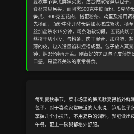
夏秋季节笋瓜鲜嫩实惠，适合做家常笋瓜包子，
食材常见易买，面团需500克中筋面粉、5克酵母
笋瓜、300克五花肉，搭配粉条、鸡蛋及常用调
先揉面，面粉中化开酵母后加水搅成絮状，揉至
丝加盐杀水15分钟，粉条泡软切段，五花肉切
丝挤干切小段，与粉条、肉丁混合，加鸡蛋、盐
薄的皮，包入适量馅料捏褶成型。包子放入蒸笼
钟，焖3分钟再开盖。刚蒸好的笋瓜包子皮薄馅
口感，是营养美味的家常餐食。
每到夏秋季节，菜市场里的笋瓜就变得格外鲜
包子。对于喜欢家常味道的人来说，笋瓜包子
掌握几个小技巧，不用复杂的调料，就能做出
午餐，配上一碗粥都格外舒服。