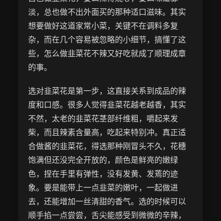
淡，总也做不出外面买的那种适口滋味。其实
想要做好这道家常小菜，关键不在调料多复
杂，而在几个容易被忽略的小细节，搞懂了这
些，怎么做韭菜花不辣又好吃就成了顺理成章
的事。
选对韭菜花是第一步，这直接关系到成品的辣
度和口感。很多人觉得韭菜花越老越香，其实
不然，太老的韭菜花茎部纤维粗，嚼起来发
柴，而且辣素含量高，吃起来特别冲。真正适
合做酱的韭菜花，得选那种刚冒头不久，花穗
饱满但还没完全开放的，颜色是鲜亮的嫩绿
色，捏在手里有弹性，没有发黄、发蔫的迹
象。要是能带上一点韭菜的嫩叶，一起做进
去，还能增加一丝清甜的香气。选的时候可以
顺手掐一点尝尝，舌尖能感受到微微的辛辣，