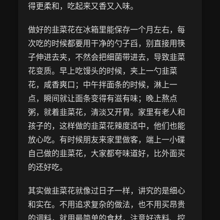
得更柔和，吃起来又香又入味。
做好的韭菜花在冰箱里能保存一个月左右，每
次吃的时候都要用干净的勺子舀，别直接用筷
子伸进去夹，不然会把细菌带进去，导致韭菜
花变质。早上吃馒头的时候，夹上一勺韭菜
花，咸香爽口；中午拌面条的时候，淋上一
点，瞬间就让面条变得有滋有味；晚上熬点
粥，就着韭菜花，清淡又开胃。家里有老人和
孩子的，这样做的韭菜花辣度适中，他们也能
放心吃。有时候朋友来家里做客，端上一小碟
自己做的韭菜花，大家都夸味道好，比外面买
的还好吃。
其实做韭菜花就像过日子一样，讲究的是细心
和实在。不用追求复杂的做法，也不用买昂贵
的调料，就用最简单的食材，注意好选料、控