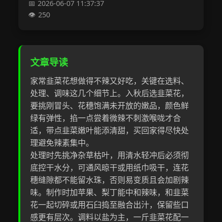
2026-06-07 11:37:37
250
文章导读
家常韭菜花想做得不辣又好吃，关键在选料、
处理、调味这几个细节上。入秋后选韭菜花，
要挑刚冒头、花穗饱满未开放的嫩品，颜色鲜
绿有弹性，掐一点尝着微辣不刺激喉咙才合
适，带点韭菜嫩叶能添清甜，买回家得尽快处
理避免辣素集中。
处理时先挑净杂草枯叶，用清水轻冲后必须彻
底控干水分，可通风晾干或用纸巾吸干，连花
穗缝隙都不能留水珠，否则易变质且会加剧辣
味。制作时加苹果、梨丁能中和辣味，和韭菜
花一起切碎或用石臼捣至融合出汁，保留些口
感更有层次。调料以盐为主，一斤韭菜花配一