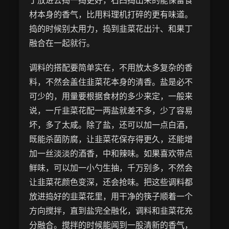
丁放进去捣一捣更好，石臼捣出来的能保留食
材本身的香气，比用料理机打碎的更有味道。
捣的时候别太用力，捣到韭菜花出汁、和果丁
融合在一起就行。
调料的搭配要简单实在，不用放太多复杂的香
料，不然会盖住韭菜花本身的清香。盐是必不
可少的，用量要根据食材的多少来定，一般来
说，一斤韭菜花配一两盐就差不多，少了容易
坏，多了太咸。除了盐，还可以加一点白酒，
既能杀菌防腐，让韭菜花保存得更久，还能增
加一丝淡淡的酒香，中和辣味。如果喜欢带点
鲜味，可以加一小勺生抽，千万别多，不然会
让韭菜花颜色变深，还会抢味。把这些调料都
放进捣好的韭菜花里，用干净的筷子顺着一个
方向搅拌，直到盐完全融化，调料和韭菜花充
分融合。搅拌的时候能闻到一股清新的香气，