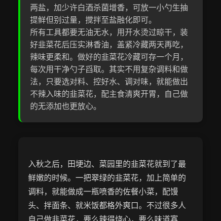
两盐，加少许白酒杀菌增香，可放一小勺生抽
提鲜但别过量，搅拌至盐融化即可。
所有工具都要无油无水，用开水烫过晾干，装
好韭菜花后压实淋香油，盖紧冷藏两天再吃，
辣味更柔和。做好的韭菜花冷藏可存一个月，
每次用干净勺子舀取。其实不用复杂调料和做
法，只要选对料、控好水、调对味，就能做出
不辣入味的韭菜花，配主食清爽开胃，自己做
的无添加也更放心。
入秋之后，田埂边、菜园里的韭菜花就到了最
鲜嫩的时候。一把翠绿的韭菜花，加上简单的
调料，就能做成一瓶喷香的佐餐小菜，配馒
头、拌面条、就米饭都格外爽口。不过很多人
自己做韭菜花，要么辣得烧心，要么味道寡