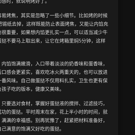
动感时，就说明烤好了。
容易烤焦，其实是忽略了一些小细节。比如烤的时候
把锡纸去掉，这样既能防止表面烤焦，又能让内馅充
也很重要，如果想内馅更扎实一点，可以适当减少牛
蛋挞不要马上取出来，让它在烤箱里焖5分钟，这样
。
，内馅饱满嫩滑，入口带着淡淡的奶香味和蛋香味，
后口感会更紧实，喜欢吃冰火两重天的，也可以放进
一番风味。自己做蛋挞不仅用料扎实，卫生也更有保
合孩子吃的版本，健康又美味。
，只要选对食材，掌握好蛋挞液的搅拌、过滤技巧，
成功的蛋挞。平时周末在家，花上半小时的时间，就
，满满的幸福感。别再犹豫了，赶紧把材料准备好，
自己满意的饱满又好吃的蛋挞。