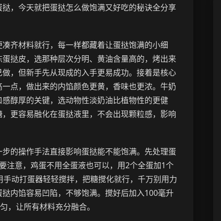
蛋挞，今天就把蛋挞怎么做饱满又好吃的秘诀全分享
便凑齐材料就行，每一样都藏着让蛋挞饱满的小细
冻蛋挞皮，选那种层次分明、黄油含量高的，烤出来
己做，但新手先从现成的入手更易成功。接着是核心
高一点，做出来的内馅颜色更黄，香味也更浓。牛奶
口感醇厚的关键，选动物性淡奶油比植物性的更健
糖，更容易融化在蛋挞液里，不会出现颗粒感，影响
一步的操作手法直接影响蛋挞能不能饱满。先处理蛋
要注意，鸡蛋不用全蛋液也可以，用2个全蛋加1个
用手动打蛋器轻轻搅拌，把糖搅化就行，千万别用力
挞内馅容易凹陷，不够饱满。搅好后加入100毫升
搅匀，让所有材料充分融合。