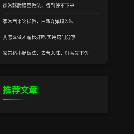
家常酥脆腰豆做法，香到停不下来
家常西米这样做，白嫩Q弹超入味
粥怎么做才蓬松好吃 实用窍门分享
家常猪小肠做法：去苦入味，鲜香又下饭
推荐文章