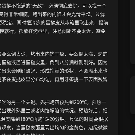
蛋挞不饱满的“天敌”，必须彻底去除。可以找一个
会变得非常细腻，烤出来的内馅才会光滑平整。过滤
更稳定。同时把冷冻的蛋挞皮从冰箱里取出来，提前
脱模就行，摆放在烤盘里，注意间距不要太近，避免
候要么倒太少，烤出来内馅干瘪，要么倒太满，烤的
的蛋挞液舀进蛋挞皮里，倒到八分满就刚刚好。因为
烤出来会刚好鼓起，形成饱满的形状，不会溢出来也
挞液在蛋挞皮里分布均匀，再用牙签挑一下表面残留
吃的另一个关键。先把烤箱预热到200℃，预热一
易出现外熟里生或者内馅塌陷的情况。预热好后，把
温度降到180℃再烤15-20分钟。具体的时间要根据
旁观察，当蛋挞表面呈现出均匀的金黄色，边缘微微