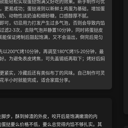
就能轻松实现蛋挞饱满又好吃的效果。新手制作可优
，更易成功；蛋挞液则以新鲜土鸡蛋为基础，增加蛋
奶、动物性淡奶油和细砂糖，口感醇厚不腻。
即可，切忌用力打发产生过多气泡，否则会导致内馅
滤2-3次，去除气泡并静置10分钟，同时将蛋挞皮
既能保证烤制后鼓起饱满，又不会溢出，倒完后晃匀
200℃烤10分钟，再调至180℃烤15-20分钟，最
好。为避免表皮烤焦，可先盖锡纸再取下；烤好后焖
更紧实，冷藏后还有类似布丁的风味。自己制作可灵
花半小时就能完成，适合家庭分享。
住脚步，酥到掉渣的外皮，咬开后是饱满嫩滑的内
的蛋挞要么价格不低，要么总觉得内馅不够扎实。其