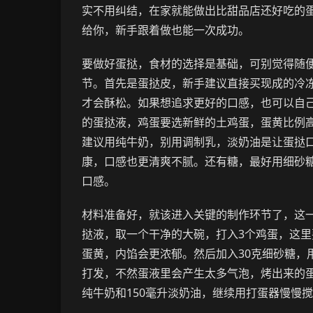
实不用纠结，在家就能做出比甜品店还好吃的
给你，新手跟着做也能一次成功。
要做好蛋挞，食材的选择是基础，可别觉得随
节。首先是蛋挞皮，新手建议直接买现成的冷
才会酥松。如果想追求更好的口感，也可以自
的蛋挞液，鸡蛋要选新鲜的土鸡蛋，蛋黄比例
建议用纯牛奶，别用调制乳，淡奶油是让蛋挞
康，口感也更清爽不腻。还有糖，最好用细砂
口感。
材料准备好，就该进入关键的制作环节了，这
挞液，取一个干净的大碗，打入3个鸡蛋，这里
蛋黄，内馅会更浓郁。然后加入30克细砂糖，
打发，不然蛋液里会产生太多气泡，烤出来的蛋
纯牛奶和150毫升淡奶油，继续用打蛋器慢慢