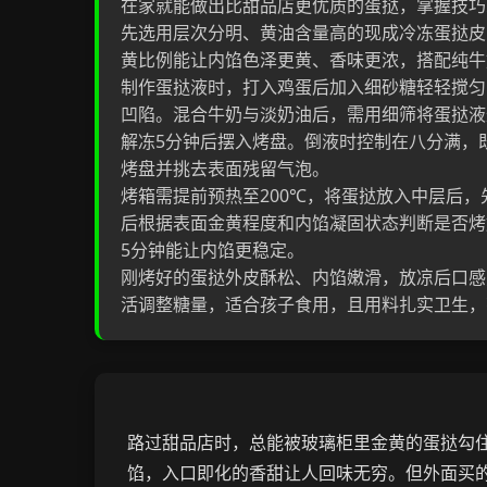
在家就能做出比甜品店更优质的蛋挞，掌握技巧
先选用层次分明、黄油含量高的现成冷冻蛋挞皮
黄比例能让内馅色泽更黄、香味更浓，搭配纯牛
制作蛋挞液时，打入鸡蛋后加入细砂糖轻轻搅匀
凹陷。混合牛奶与淡奶油后，需用细筛将蛋挞液过
解冻5分钟后摆入烤盘。倒液时控制在八分满，
烤盘并挑去表面残留气泡。
烤箱需提前预热至200℃，将蛋挞放入中层后，先以
后根据表面金黄程度和内馅凝固状态判断是否烤
5分钟能让内馅更稳定。
刚烤好的蛋挞外皮酥松、内馅嫩滑，放凉后口感
活调整糖量，适合孩子食用，且用料扎实卫生，
路过甜品店时，总能被玻璃柜里金黄的蛋挞勾
馅，入口即化的香甜让人回味无穷。但外面买