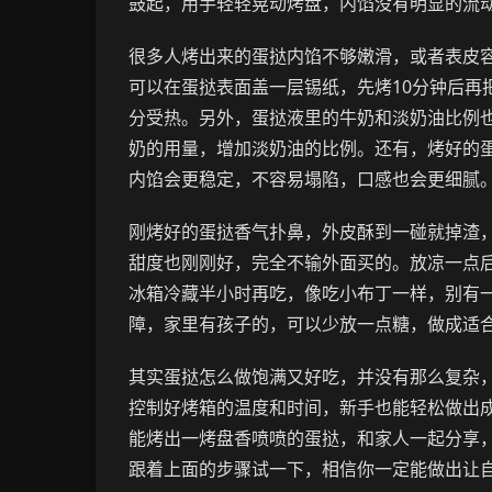
鼓起，用手轻轻晃动烤盘，内馅没有明显的流
很多人烤出来的蛋挞内馅不够嫩滑，或者表皮
可以在蛋挞表面盖一层锡纸，先烤10分钟后再
分受热。另外，蛋挞液里的牛奶和淡奶油比例
奶的用量，增加淡奶油的比例。还有，烤好的
内馅会更稳定，不容易塌陷，口感也会更细腻
刚烤好的蛋挞香气扑鼻，外皮酥到一碰就掉渣
甜度也刚刚好，完全不输外面买的。放凉一点
冰箱冷藏半小时再吃，像吃小布丁一样，别有
障，家里有孩子的，可以少放一点糖，做成适
其实蛋挞怎么做饱满又好吃，并没有那么复杂
控制好烤箱的温度和时间，新手也能轻松做出
能烤出一烤盘香喷喷的蛋挞，和家人一起分享
跟着上面的步骤试一下，相信你一定能做出让