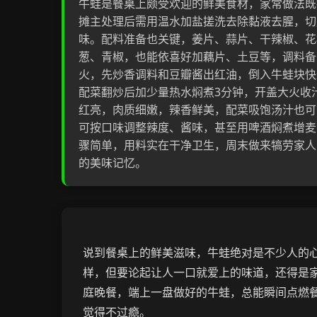
牛蛙是餐桌上颇受欢迎的鲜美食材，家常做法既
摊主处理后需用温水加盐搓洗去除黏液去腥，切
味。配料准备也关键，姜片、蒜片、干辣椒、花
葱、青椒，也能依喜好加藕片、土豆等，调料备
火，先炒香调料和豆瓣酱出红油，倒入牛蛙块快
配菜翻炒后加少量热水焖煮3分钟，开盖大火收
红亮，肉质细嫩，辣香鲜美，配菜吸饱汤汁也可
可按口味调整辣度、酱味，甚至用啤酒焖煮增麦
骤简单，用料实在干净卫生，周末做来犒劳家人
的美味记忆。
说到餐桌上的鲜美滋味，牛蛙绝对是不少人的
样，但要论起让人一口就爱上的味道，还得是
庭晚餐，端上一盘做好的牛蛙，总能瞬间点燃
觉得不过瘾。