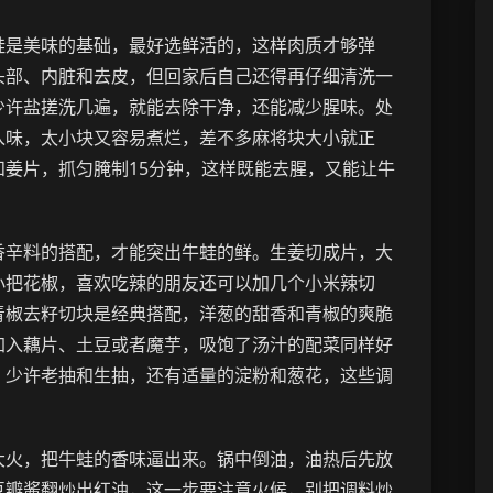
蛙是美味的基础，最好选鲜活的，这样肉质才够弹
头部、内脏和去皮，但回家后自己还得再仔细清洗一
少许盐搓洗几遍，就能去除干净，还能减少腥味。处
入味，太小块又容易煮烂，差不多麻将块大小就正
姜片，抓匀腌制15分钟，这样既能去腥，又能让牛
香辛料的搭配，才能突出牛蛙的鲜。生姜切成片，大
小把花椒，喜欢吃辣的朋友还可以加几个小米辣切
青椒去籽切块是经典搭配，洋葱的甜香和青椒的爽脆
加入藕片、土豆或者魔芋，吸饱了汤汁的配菜同样好
、少许老抽和生抽，还有适量的淀粉和葱花，这些调
大火，把牛蛙的香味逼出来。锅中倒油，油热后先放
豆瓣酱翻炒出红油，这一步要注意火候，别把调料炒