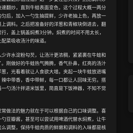
快速翻炒，直到牛蛙表面变色，这个过程大概一两分
均匀后，加入一勺生抽提鲜，少许老抽上色，再放一
裹上调料。之后把准备好的洋葱和青椒块倒进去，翻
就行，盖上锅盖焖煮3分钟。焖煮的时间不用太长，
让配菜吸收汤汁的味道。
入少许水淀粉勾芡，让汤汁更浓稠，紧紧裹在牛蛙和
了。刚做好的牛蛙热气腾腾，香气扑鼻，红亮的汤汁
洋葱，光看着就让人食欲大增。夹起一块牛蛙放进嘴
，辣中带香，香中带鲜，每一口都让人回味无穷。搭
舀一勺汤汁拌进米饭里，简直是下饭神器，不知不觉
家常做法的魅力就在于可以根据自己的口味调整。喜
一勺豆瓣酱，甚至可以尝试用啤酒代替水焖煮，让牛
怎么调整，保持牛蛙肉质的鲜嫩和调料的入味都是核