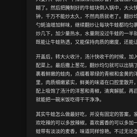
糊了。然后把腌制好的牛蛙块倒入锅中，大火
钟，千万不能炒太久，不然肉质就老了。翻炒
勺蚝油增加鲜味，继续翻炒让每块牛蛙都均匀
炒几下，加少量热水，水量刚没过牛蛙的一半
既能让牛蛙熟透，又能保持肉质的嫩度，还能
开盖后，转大火收汁，汤汁快收干的时候，加
配菜上。最后撒上葱花，翻炒均匀就可以出锅
裹着鲜嫩的蛙肉，点缀着翠绿的青椒和金黄的
里，肉质细嫩紧实，鲜美的味道在口腔里散开
配上吸饱了汤汁的洋葱和青椒，清爽解腻，再
就能把一碗米饭吃得干干净净。
其实牛蛙怎么做最好吃，并没有固定的答案，
欢吃辣的可以多放辣椒，喜欢酱香的可以多加
蛙带有淡淡的麦香，味道同样惊艳。不过无论