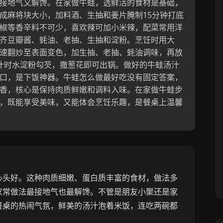
接地气又解馋。在家做牛蛙，选鲜活的食材是基础，
成麻将块大小，加料酒、生抽和姜片腌制15分钟打底
椒等香辛料不可少，喜欢辣可加小米辣，配菜常用洋
齐豆瓣酱、蚝油、老抽、生抽和淀粉。烹饪时用大
速翻炒至表面变色，加生抽、老抽、蚝油调味，再放
汁时水淀粉勾芡，撒葱花即可出锅。做好的牛蛙汤汁
口，是下饭神器。牛蛙怎么做最好吃没有固定答案，
香，核心是保持肉质鲜嫩和调料入味。在家做牛蛙步
，既能享受美味，又能体会烹饪乐趣，是餐桌上温馨
心头好。这种肉质细嫩、蛋白质丰富的食材，做法多
家常做法最接地气也最解馋。不管是朋友小聚还是家
餐桌的热闹气氛，鲜美的汤汁泡着米饭，连吃两碗都