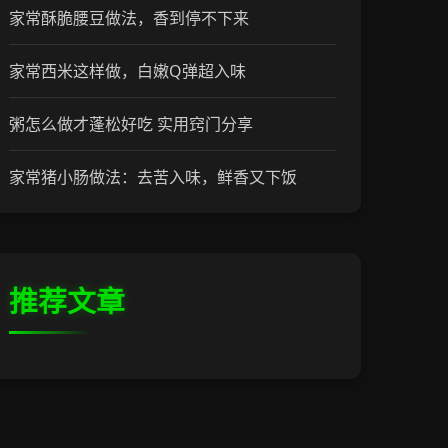
家常酥脆腰豆做法，香到停不下来
家常西米这样做，白嫩Q弹超入味
粥怎么做才蓬松好吃 实用窍门分享
家常猪小肠做法：去苦入味，鲜香又下饭
推荐文章