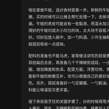
咱在家做牛蛙，选对食材是第一步。新鲜的牛
嫩。买的时候可以让摊主帮忙处理一下，去掉
遍。牛蛙的表皮可能会有一些黏液，用温水加
理好的牛蛙切成大小均匀的块，太大块不容易
好。切好后放入碗中，加一勺料酒、少许生抽和
蛙提前吸收一点底味。
配料的准备也不能马虎，家常做法讲究的就是
蒜拍扁后去皮，再准备几个干辣椒剪成段，一
圈，增加辣度和色泽。配菜方面，洋葱切块、
能和牛蛙的鲜嫩互补，也可以根据自己的喜好
吃。另外，提前准备好一勺豆瓣酱、一勺蚝油
料能让味道层次更丰富。
接下来就是烹饪的关键步骤了，炒的时候得用
入姜片、蒜片、干辣椒和花椒炒香，接着加入